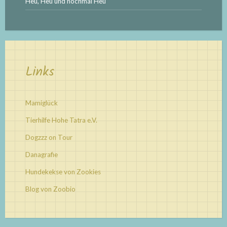
Heu, Heu und nochmal Heu
Links
Mamiglück
Tierhilfe Hohe Tatra e.V.
Dogzzz on Tour
Danagrafie
Hundekekse von Zookies
Blog von Zoobio