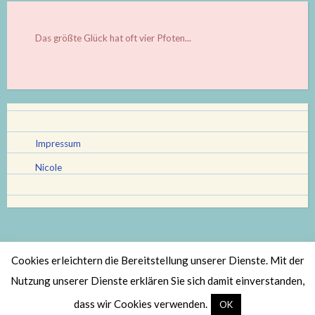
Das größte Glück hat oft vier Pfoten...
Impressum
Nicole
Cookies erleichtern die Bereitstellung unserer Dienste. Mit der
Stolz bereitgestellt von WordPress
|
Theme: Scratchpad von
Nutzung unserer Dienste erklären Sie sich damit einverstanden,
Automattic
.
dass wir Cookies verwenden.
OK