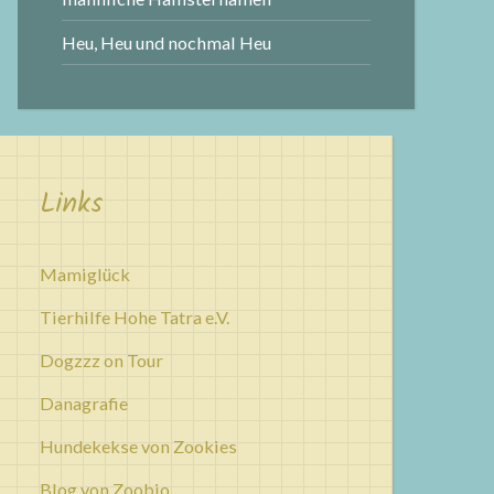
Heu, Heu und nochmal Heu
Links
Mamiglück
Tierhilfe Hohe Tatra e.V.
Dogzzz on Tour
Danagrafie
Hundekekse von Zookies
Blog von Zoobio