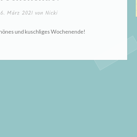
m
6. März 2021
von
Nicki
chönes und kuschliges Wochenende!