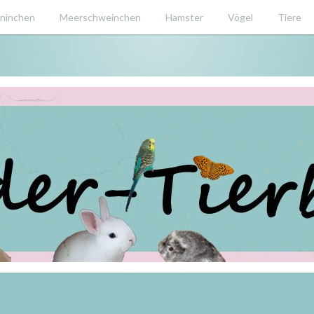
ninchen
Meerschweinchen
Hamster
Vögel
Tiere