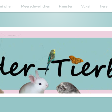
ninchen
Meerschweinchen
Hamster
Vögel
Tiere