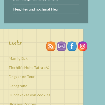
Heu, Heu und nochmal Heu
Links
Mamiglück
Tierhilfe Hohe Tatra e.V.
Dogzzz on Tour
Danagrafie
Hundekekse von Zookies
Blog von Zoobio