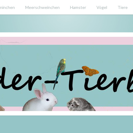
ninchen
Meerschweinchen
Hamster
Vögel
Tiere