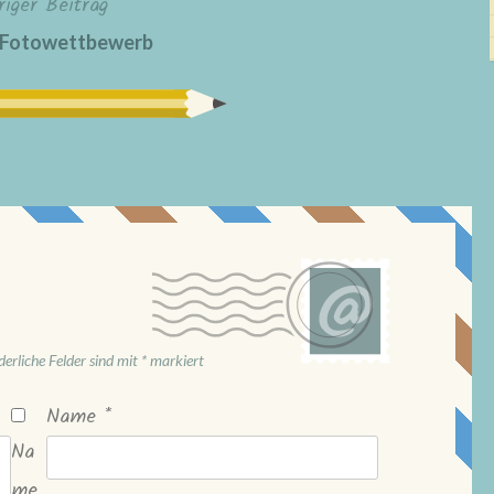
riger Beitrag
r Fotowettbewerb
derliche Felder sind mit
*
markiert
Name
*
Na
me,