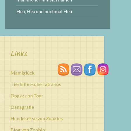
Heu, Heu und nochmal Heu
Links
Mamiglück
Tierhilfe Hohe Tatra e.V.
Dogzzz on Tour
Danagrafie
Hundekekse von Zookies
Blog von Zoobio