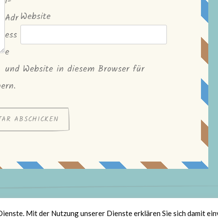
l-
Website
Adr
ess
e
und Website in diesem Browser für
ern.
olz bereitgestellt von WordPress
|
Theme: Scratchpad von
Automatt
Dienste. Mit der Nutzung unserer Dienste erklären Sie sich damit ei