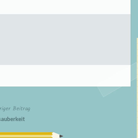
riger Beitrag
auberkeit