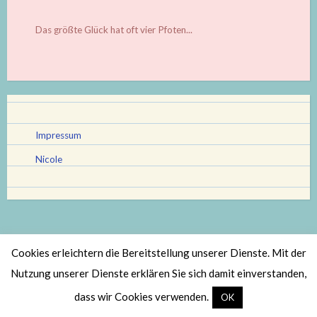
Das größte Glück hat oft vier Pfoten...
Impressum
Nicole
Cookies erleichtern die Bereitstellung unserer Dienste. Mit der
Stolz bereitgestellt von WordPress
|
Theme: Scratchpad von
Nutzung unserer Dienste erklären Sie sich damit einverstanden,
Automattic
.
dass wir Cookies verwenden.
OK