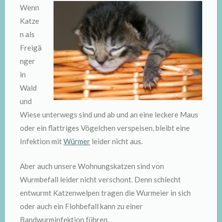
Wenn
Katze
n als
Freigä
nger
in
Wald
und
Wiese unterwegs sind und ab und an eine leckere Maus
oder ein flattriges Vögelchen verspeisen, bleibt eine
Infektion mit
Würmer
leider nicht aus.
Aber auch unsere Wohnungskatzen sind von
Wurmbefall leider nicht verschont. Denn schlecht
entwurmt Katzenwelpen tragen die Wurmeier in sich
oder auch ein Flohbefall kann zu einer
Bandwurminfektion führen.