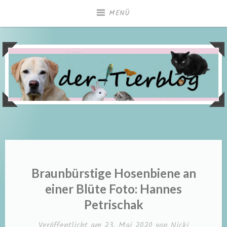
Zum
MENÜ
Inhalt
springen
Braunbürstige Hosenbiene an
einer Blüte Foto: Hannes
Petrischak
Veröffentlicht am
23. Mai 2020
von
Nicki