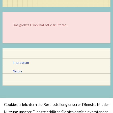
Das größte Glück hat oft vier Pfoten...
Impressum
Nicole
Cookies erleichtern die Bereitstellung unserer Dienste. Mit der
Stolz bereitgestellt von WordPress
|
Theme: Scratchpad von
Nutzung unserer Dienste erklären Sie sich damit einverstanden,