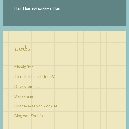
Heu, Heu und nochmal Heu
Links
Mamiglück
Tierhilfe Hohe Tatra e.V.
Dogzzz on Tour
Danagrafie
Hundekekse von Zookies
Blog von Zoobio