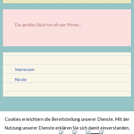
Das größte Glück hat oft vier Pfoten...
Impressum
Nicole
Cookies erleichtern die Bereitstellung unserer Dienste. Mit der
Stolz bereitgestellt von WordPress
|
Theme: Scratchpad von
Nutzung unserer Dienste erklären Sie sich damit einverstanden,
Automattic
.