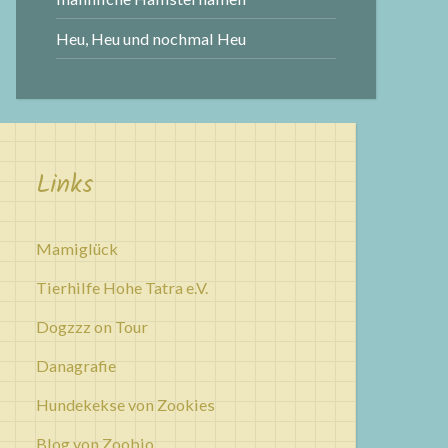
Heu, Heu und nochmal Heu
Links
Mamiglück
Tierhilfe Hohe Tatra e.V.
Dogzzz on Tour
Danagrafie
Hundekekse von Zookies
Blog von Zoobio