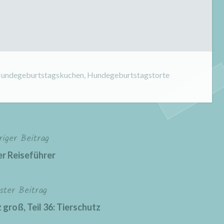
undegeburtstagskuchen
,
Hundegeburtstagstorte
riger Beitrag
er Reiseführer
ster Beitrag
groß, Teil 36: Tierschutz