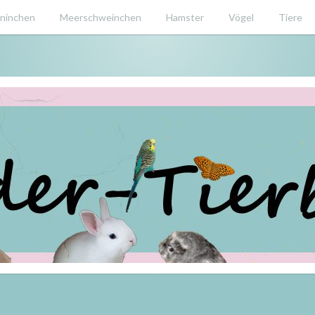
ninchen
Meerschweinchen
Hamster
Vögel
Tiere