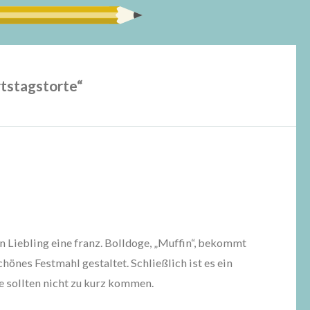
tstagstorte
“
in Liebling eine franz. Bolldoge, „Muffin“, bekommt
önes Festmahl gestaltet. Schließlich ist es ein
e sollten nicht zu kurz kommen.