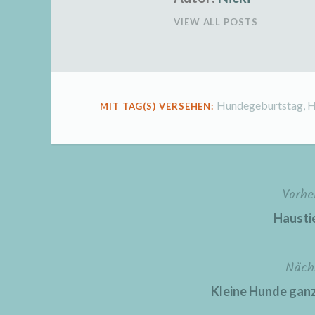
VIEW ALL POSTS
Hundegeburtstag
,
H
MIT TAG(S) VERSEHEN:
Vorhe
Beitragsnavigation
Hausti
Näch
Kleine Hunde ganz 