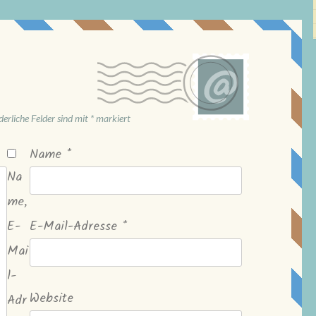
derliche Felder sind mit
*
markiert
Name
*
Na
me,
E-
E-Mail-Adresse
*
Mai
l-
Website
Adr