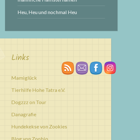
Heu, Heu und nochmal Heu
Links
Mamiglück
Tierhilfe Hohe Tatra e.V.
Dogzzz on Tour
Danagrafie
Hundekekse von Zookies
Blog von Zoobio