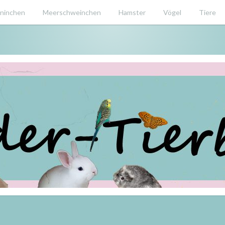
ninchen
Meerschweinchen
Hamster
Vögel
Tiere