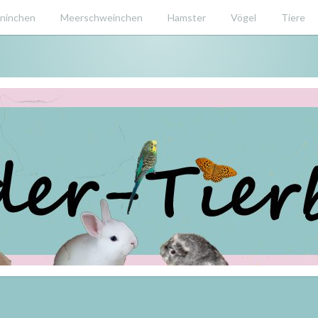
ninchen
Meerschweinchen
Hamster
Vögel
Tiere