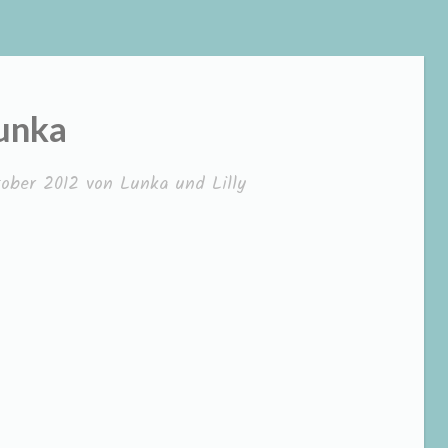
unka
tober 2012
von
Lunka und Lilly