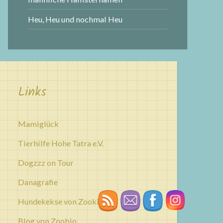
Heu, Heu und nochmal Heu
Links
Mamiglück
Tierhilfe Hohe Tatra e.V.
Dogzzz on Tour
Danagrafie
Hundekekse von Zookies
Blog von Zoobio