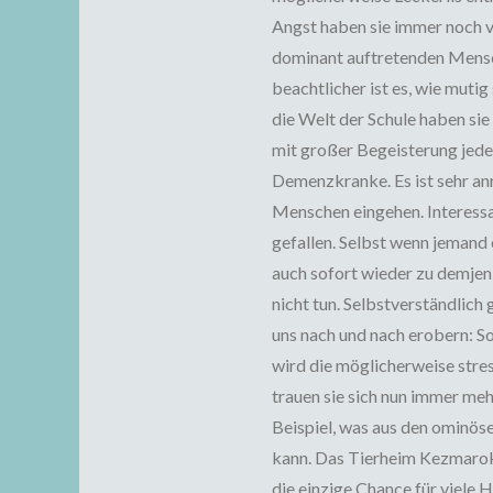
Angst haben sie immer noch v
dominant auftretenden Mensc
beachtlicher ist es, wie muti
die Welt der Schule haben sie
mit großer Begeisterung jede
Demenzkranke. Es ist sehr an
Menschen eingehen. Interessan
gefallen. Selbst wenn jemand 
auch sofort wieder zu demjen
nicht tun. Selbstverständlich g
uns nach und nach erobern: So
wird die möglicherweise stre
trauen sie sich nun immer me
Beispiel, was aus den ominös
kann. Das Tierheim Kezmarok i
die einzige Chance für viele 