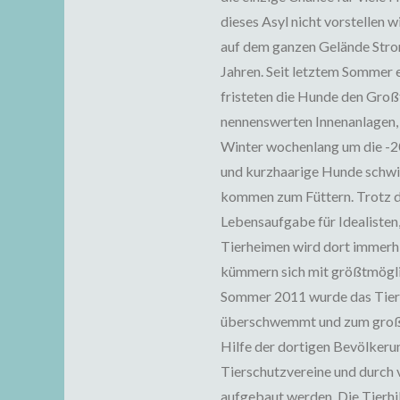
dieses Asyl nicht vorstellen w
auf dem ganzen Gelände Strom
Jahren. Seit letztem Sommer e
fristeten die Hunde den Großt
nennenswerten Innenanlagen, d
Winter wochenlang um die -20
und kurzhaarige Hunde schwie
kommen zum Füttern. Trotz d
Lebensaufgabe für Idealisten
Tierheimen wird dort immerhin
kümmern sich mit größtmögli
Sommer 2011 wurde das Tier
überschwemmt und zum großen
Hilfe der dortigen Bevölkeru
Tierschutzvereine und durch 
aufgebaut werden. Die Tierhil