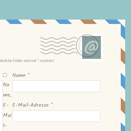
derliche Felder sind mit
*
markiert
Name
*
Na
me,
E-
E-Mail-Adresse
*
Mai
l-