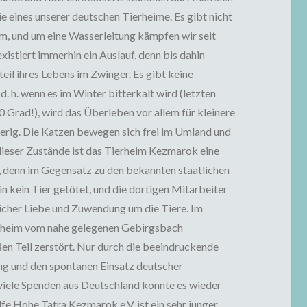
ie eines unserer deutschen Tierheime. Es gibt nicht
, und um eine Wasserleitung kämpfen wir seit
xistiert immerhin ein Auslauf, denn bis dahin
eil ihres Lebens im Zwinger. Es gibt keine
. h. wenn es im Winter bitterkalt wird (letzten
 Grad!), wird das Überleben vor allem für kleinere
rig. Die Katzen bewegen sich frei im Umland und
ieser Zustände ist das Tierheim Kezmarok eine
, denn im Gegensatz zu den bekannten staatlichen
 kein Tier getötet, und die dortigen Mitarbeiter
cher Liebe und Zuwendung um die Tiere. Im
heim vom nahe gelegenen Gebirgsbach
 Teil zerstört. Nur durch die beeindruckende
ng und den spontanen Einsatz deutscher
viele Spenden aus Deutschland konnte es wieder
fe Hohe Tatra Kezmarok e.V. ist ein sehr junger