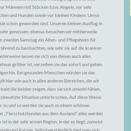
or Männern mit Stöcken bzw. Angeln, vor sehr
hen und Hunden sowie vor kleinen Kindern. Umso
g sie schon geworden sind. Unseren kleinen Ausflug in
 sehr genossen; ebenso besuchen wir mittlerweile
n zweiten Samstag ein Alten- und Pflegeheim für
rührend zu beobachten, wie sehr sie auf die kranken
terweise lassen sie sich von diesen auch alles
etwas gröber ist, verzeihen sie das sofort und gehen
igen hin. Bei gesunden Menschen würden sie das
ilt hier wie auch in allen anderen Bereichen, die wir
bald die beiden zeigen, dass sie sich unwohl fühlen,
ssbesetzte Situation unterbrochen. Auf diese Weise
hr zu und so werden sie auch zu einem schönen
en „Tierschutzhunden aus dem Ausland“ alles werden
st in der sehr armen Region, in der es liegt, zumeist
Hunde und Katzen. Selbstverständlich darf man sich