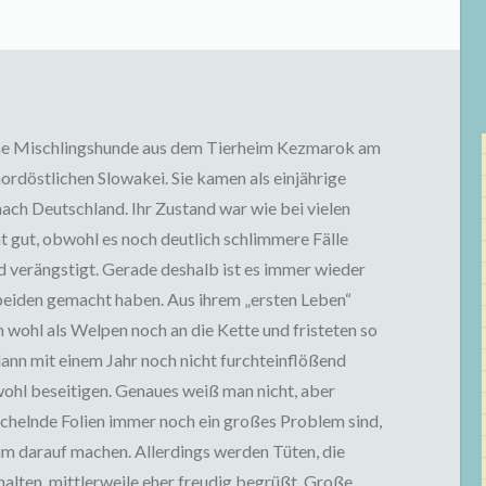
eine Mischlingshunde aus dem Tierheim Kezmarok am
ordöstlichen Slowakei. Sie kamen als einjährige
h Deutschland. Ihr Zustand war wie bei vielen
 gut, obwohl es noch deutlich schlimmere Fälle
d verängstigt. Gerade deshalb ist es immer wieder
e beiden gemacht haben. Aus ihrem „ersten Leben“
n wohl als Welpen noch an die Kette und fristeten so
 dann mit einem Jahr noch nicht furchteinflößend
wohl beseitigen. Genaues weiß man nicht, aber
chelnde Folien immer noch ein großes Problem sind,
im darauf machen. Allerdings werden Tüten, die
alten, mittlerweile eher freudig begrüßt. Große