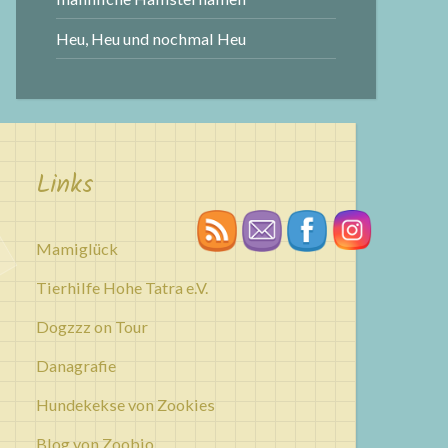
Heu, Heu und nochmal Heu
Links
Mamiglück
Tierhilfe Hohe Tatra e.V.
Dogzzz on Tour
Danagrafie
Hundekekse von Zookies
Blog von Zoobio