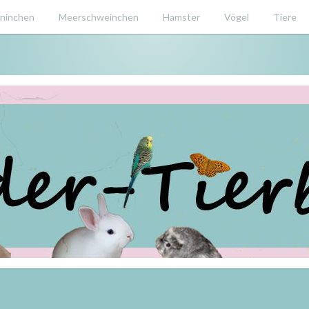
ninchen
Meerschweinchen
Hamster
Vögel
Tiere