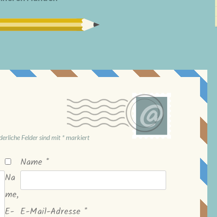
derliche Felder sind mit
*
markiert
Name
*
Na
me,
E-
E-Mail-Adresse
*