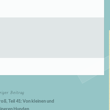
riger Beitrag
oß, Teil 41: Von kleinen und
eineren Hunden