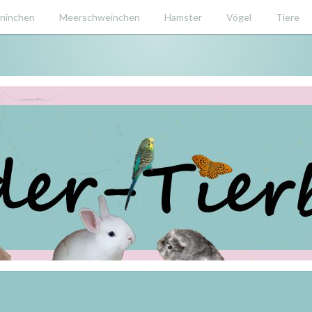
ninchen
Meerschweinchen
Hamster
Vögel
Tiere