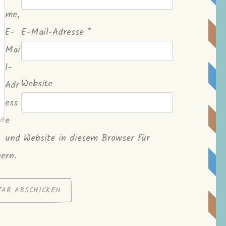
me,
E-
E-Mail-Adresse
*
Mai
l-
Website
Adr
ess
e
und Website in diesem Browser für
ern.