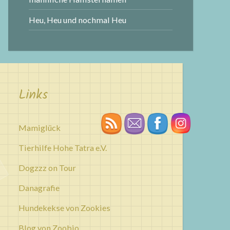
Heu, Heu und nochmal Heu
Links
Mamiglück
Tierhilfe Hohe Tatra e.V.
Dogzzz on Tour
Danagrafie
Hundekekse von Zookies
Blog von Zoobio