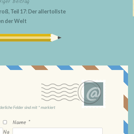
riger Beitrag
ß, Teil 17: Der allertollste
n der Welt
derliche Felder sind mit
*
markiert
Name
*
Na