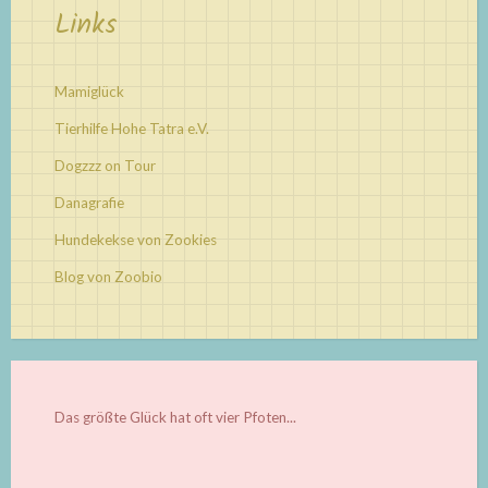
Links
Mamiglück
Tierhilfe Hohe Tatra e.V.
Dogzzz on Tour
Danagrafie
Hundekekse von Zookies
Blog von Zoobio
Das größte Glück hat oft vier Pfoten...