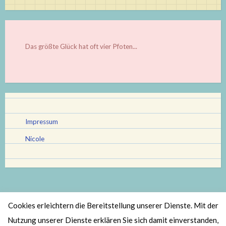
Das größte Glück hat oft vier Pfoten...
Impressum
Nicole
Cookies erleichtern die Bereitstellung unserer Dienste. Mit der
Stolz bereitgestellt von WordPress
|
Theme: Scratchpad von
Nutzung unserer Dienste erklären Sie sich damit einverstanden,