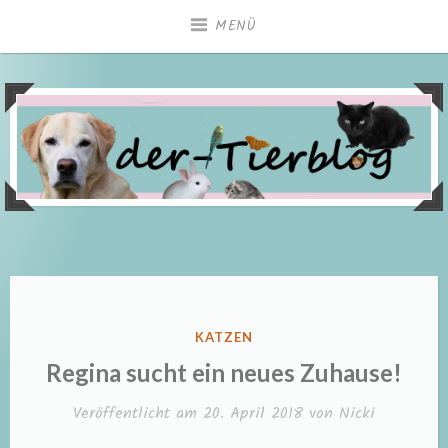
Zum
MENÜ
Inhalt
springen
VERÖFFENTLICHT
KATZEN
IN
Regina sucht ein neues Zuhause!
Veröffentlicht am
20. April 2018
von
Nicki