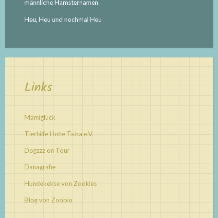
männliche Hamsternamen
Heu, Heu und nochmal Heu
Links
Mamiglück
Tierhilfe Hohe Tatra e.V.
Dogzzz on Tour
Danagrafie
Hundekekse von Zookies
Blog von Zoobio