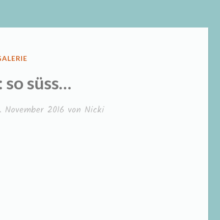
VERÖFFENTLICHT
GALERIE
N
 so süss…
6. November 2016
von
Nicki