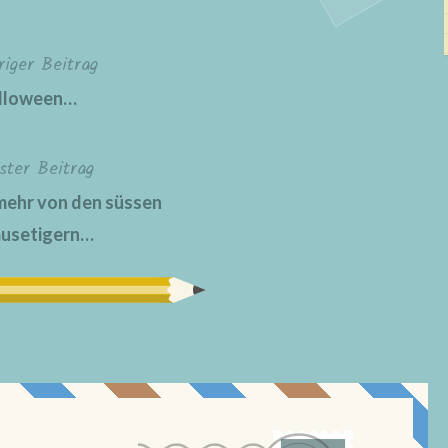
riger Beitrag
lloween…
ster Beitrag
mehr von den süssen
usetigern…