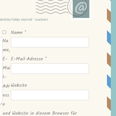
derliche Felder sind mit
*
markiert
Name
*
Na
me,
E-
E-Mail-Adresse
*
Mai
l-
Website
Adr
ess
e
und Website in diesem Browser für