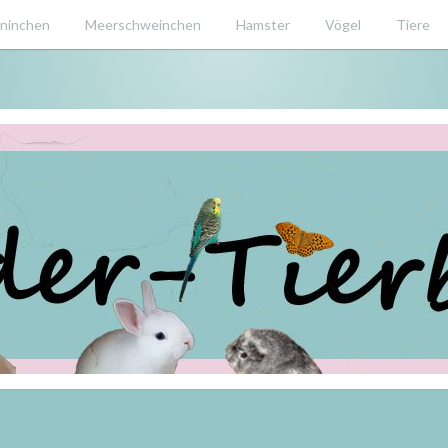
ninchen
Meerschweinchen
Hamster
Vögel
Tiere