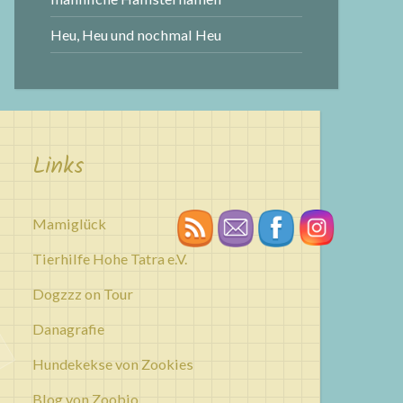
Heu, Heu und nochmal Heu
Links
Mamiglück
Tierhilfe Hohe Tatra e.V.
Dogzzz on Tour
Danagrafie
Hundekekse von Zookies
Blog von Zoobio