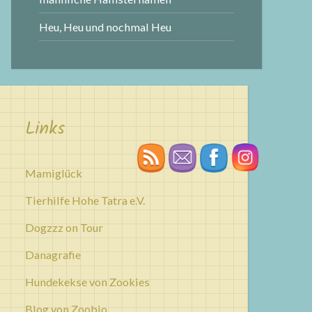
Heu, Heu und nochmal Heu
Links
Mamiglück
Tierhilfe Hohe Tatra e.V.
Dogzzz on Tour
Danagrafie
Hundekekse von Zookies
Blog von Zoobio