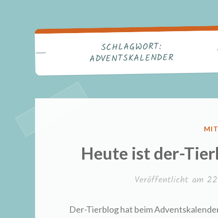
SCHLAGWORT:
ADVENTSKALENDER
VER
MI
IN
Heute ist der-Tier
Veröffentlicht am
22
Der-Tierblog hat beim Adventskalender