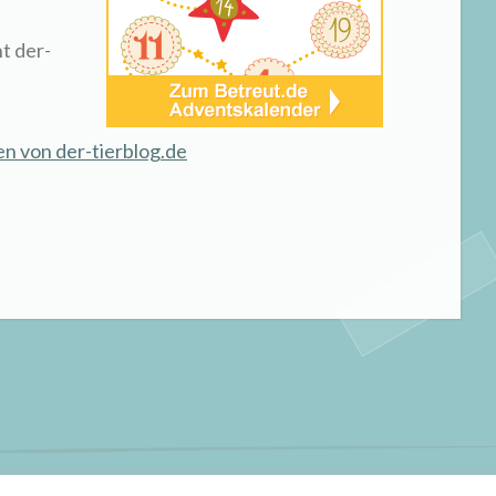
t der-
n von der-tierblog.de
olz bereitgestellt von WordPress
|
Theme: Scratchpad von
Automatt