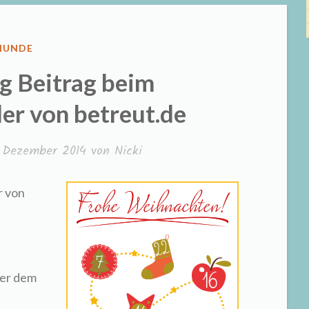
VERÖFFENTLICHT
HUNDE
N
g Beitrag beim
er von betreut.de
. Dezember 2014
von
Nicki
r von
ter dem