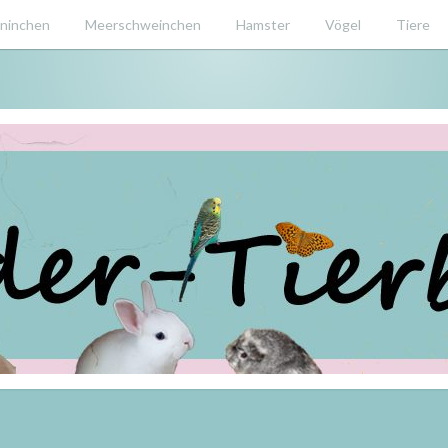
ninchen
Meerschweinchen
Hamster
Vögel
Tiere