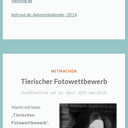
tierblog.de
betreut.de-Adventskalender-2014
VERÖFFENTLICHT
MITMACHEN
IN
Tierischer Fotowettbewerb
Veröffentlicht am
26. April 2014
von
Nicki
Macht mit beim
„
Tierischen
Fotowettbewerb
“,