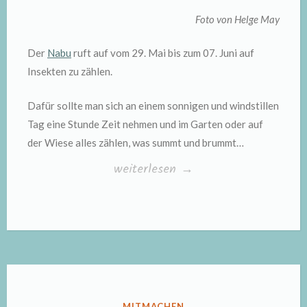
Foto von Helge May
Der
Nabu
ruft auf vom 29. Mai bis zum 07. Juni auf
Insekten zu zählen.
Dafür sollte man sich an einem sonnigen und windstillen
Tag eine Stunde Zeit nehmen und im Garten oder auf
der Wiese alles zählen, was summt und brummt…
„Insekten
weiterlesen
→
zählen“
VERÖFFENTLICHT
MITMACHEN