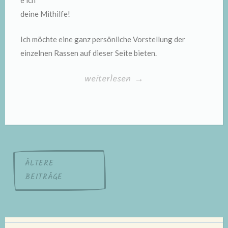
e ich
deine Mithilfe!
Ich möchte eine ganz persönliche Vorstellung der
einzelnen Rassen auf dieser Seite bieten.
„Katzenrassen-
weiterlesen
→
Porträt“
Beitragsnavigation
ÄLTERE
BEITRÄGE