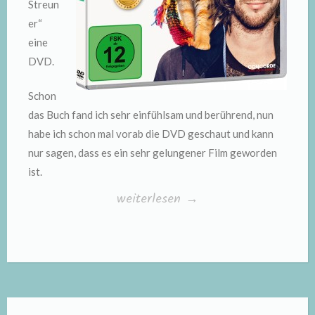
Streun
er“
eine
DVD.
Schon
das Buch fand ich sehr einfühlsam und berührend, nun
habe ich schon mal vorab die DVD geschaut und kann
nur sagen, dass es ein sehr gelungener Film geworden
ist.
„Gewinne
weiterlesen
→
eine
„Bob,
der
Streuner“
DVD“