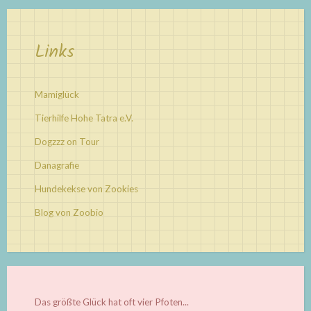
Links
Mamiglück
Tierhilfe Hohe Tatra e.V.
Dogzzz on Tour
Danagrafie
Hundekekse von Zookies
Blog von Zoobio
Das größte Glück hat oft vier Pfoten...