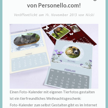
stehen
von Personello.com!
fest!“
Veröffentlicht am
14. November 2013
von
Nicki
Einen Foto-Kalender mit eigenen Tierfotos gestalten
ist ein tierfreundliches Weihnachtsgeschenk:
Foto-Kalender zum selbst Gestalten gibt es im Internet