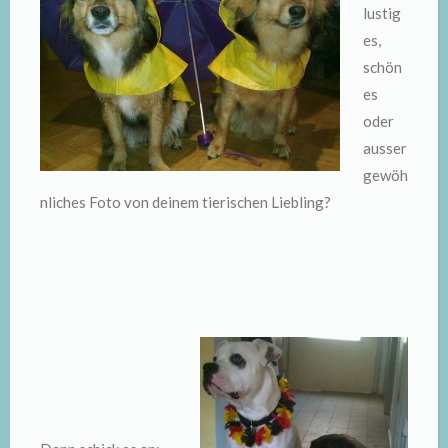
lustig
es,
schön
es
oder
ausser
gewöh
nliches Foto von deinem tierischen Liebling?