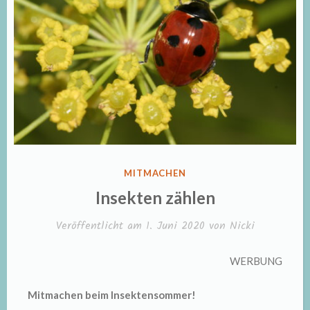
VERÖFFENTLICHT
MITMACHEN
IN
Insekten zählen
Veröffentlicht am
1. Juni 2020
von
Nicki
WERBUNG
Mitmachen beim Insektensommer!