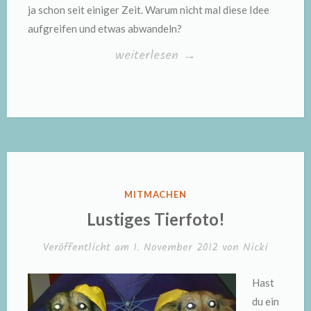
ja schon seit einiger Zeit. Warum nicht mal diese Idee
aufgreifen und etwas abwandeln?
„Große
weiterlesen
→
Foto-
Kalender-
Verlosung
von
Personello.com!“
VERÖFFENTLICHT
MITMACHEN
IN
Lustiges Tierfoto!
Veröffentlicht am
1. November 2012
von
Nicki
Hast
du ein