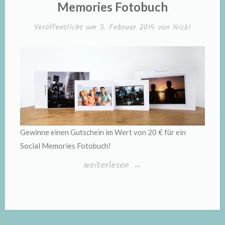
ein
Memories Fotobuch
Social
Veröffentlicht am
3. Februar 2014
von
Nicki
Memories
Fotobuch!“
Gewinne einen Gutschein im Wert von 20 € für ein
Social Memories Fotobuch!
„Verlosung
weiterlesen
→
von
3
Gutscheinen