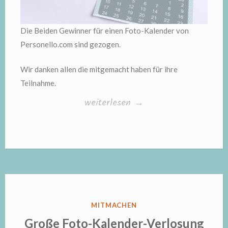
Die Beiden Gewinner für einen Foto-Kalender von
Personello.com sind gezogen.
Wir danken allen die mitgemacht haben für ihre
Teilnahme.
„Die
weiterlesen
→
Sieger
für
die
Foto-
Kalender
von
VERÖFFENTLICHT
MITMACHEN
Personello.com
IN
Große Foto-Kalender-Verlosung