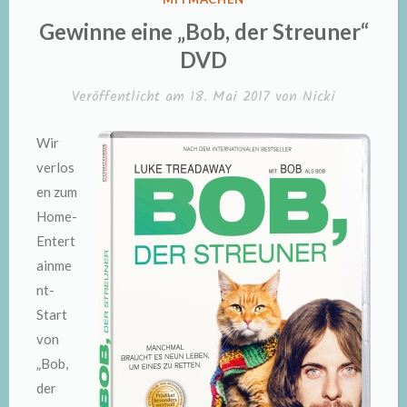
IN
Gewinne eine „Bob, der Streuner“
DVD
Veröffentlicht am
18. Mai 2017
von
Nicki
Wir
verlos
en zum
Home-
Entert
ainme
nt-
Start
von
„Bob,
der