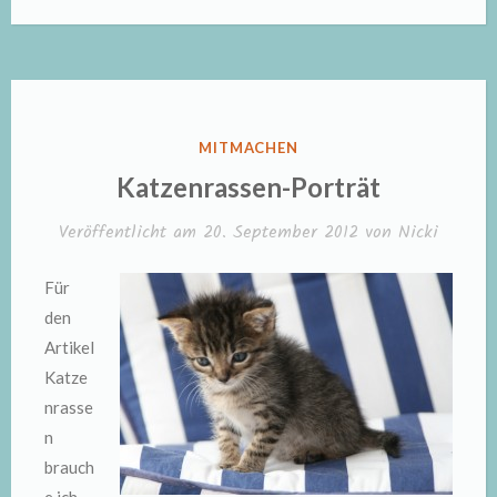
VERÖFFENTLICHT
MITMACHEN
IN
Katzenrassen-Porträt
Veröffentlicht am
20. September 2012
von
Nicki
Für
den
Artikel
Katze
nrasse
n
brauch