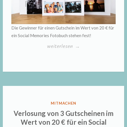
Die Gewinner für einen Gutschein im Wert von 20 € für
ein Social Memories Fotobuch stehen fest!
„Gewinner
weiterlesen
→
des
Gutscheins
im
Wert
von
20
VERÖFFENTLICHT
MITMACHEN
€
IN
Verlosung von 3 Gutscheinen im
für
Wert von 20 € für ein Social