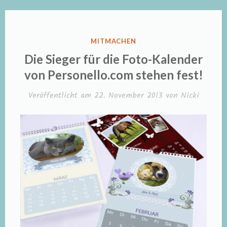
im
Wert
von
VERÖFFENTLICHT
MITMACHEN
20
IN
Die Sieger für die Foto-Kalender
€
von Personello.com stehen fest!
für
Veröffentlicht am
22. November 2013
von
Nicki
ein
Social
Memories
Fotobuch“