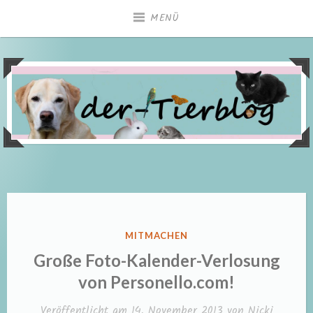
Zum
MENÜ
Inhalt
springen
VERÖFFENTLICHT
MITMACHEN
IN
Große Foto-Kalender-Verlosung
von Personello.com!
Veröffentlicht am
14. November 2013
von
Nicki