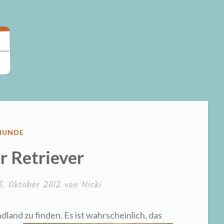
VERÖFFENTLICHT
HUNDE
N
r Retriever
5. Oktober 2012
von
Nicki
dland zu finde
n. Es ist wahrscheinlich, das