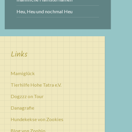
Heu, Heu und nochmal Heu
Links
Mamiglück
Tierhilfe Hohe Tatra e.V.
Dogzzz on Tour
Danagrafie
Hundekekse von Zookies
Blog von Zoobio