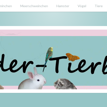
ninchen
Meerschweinchen
Hamster
Vögel
Tiere