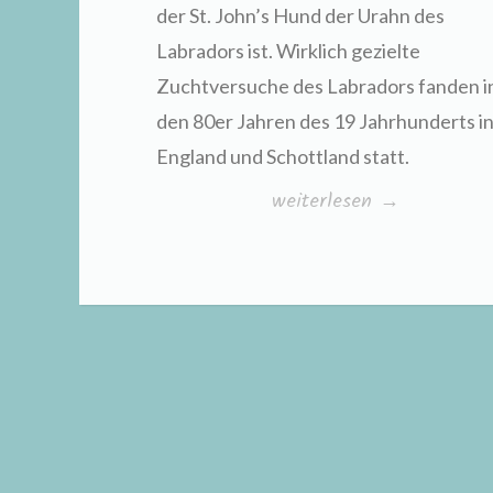
der St. John’s Hund der Urahn des
Labradors ist. Wirklich gezielte
Zuchtversuche des Labradors fanden i
den 80er Jahren des 19 Jahrhunderts i
England und Schottland statt.
„Labrador
weiterlesen
→
Retriever“