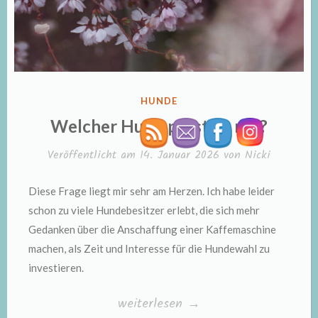
VERÖFFENTLICHT
HUNDE
IN
Welcher Hund passt zu mir?
Veröffentlicht am
14. Januar 2026
von
Nicki
Diese Frage liegt mir sehr am Herzen. Ich habe leider
schon zu viele Hundebesitzer erlebt, die sich mehr
Gedanken über die Anschaffung einer Kaffemaschine
machen, als Zeit und Interesse für die Hundewahl zu
investieren.
„Welcher
weiterlesen
→