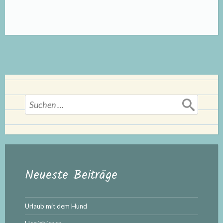
Hund
passt
zu
mir?“
Suchen
nach:
Neueste Beiträge
Urlaub mit dem Hund