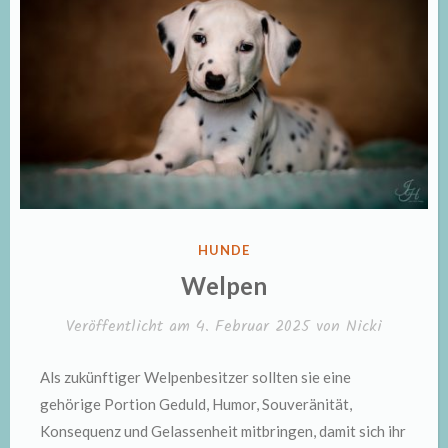
VERÖFFENTLICHT
HUNDE
IN
Welpen
Veröffentlicht am
4. Februar 2025
von
Nicki
Als zukünftiger Welpenbesitzer sollten sie eine
gehörige Portion Geduld, Humor, Souveränität,
Konsequenz und Gelassenheit mitbringen, damit sich ihr