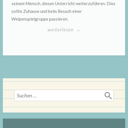
seinem Mensch, diesen Unterricht weiterzuführen. Dies
sollte Zuhause und beim Besuch einer
Welpenspielgruppe passieren.
„Beisshemmung“
weiterlesen
→
Suchen
nach: