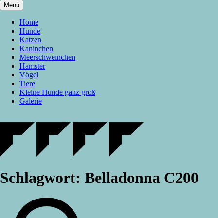
Zum
Menü
Inhalt
springen
Home
Hunde
Katzen
Kaninchen
Meerschweinchen
Hamster
Vögel
Tiere
Kleine Hunde ganz groß
Galerie
Schlagwort:
Belladonna C200