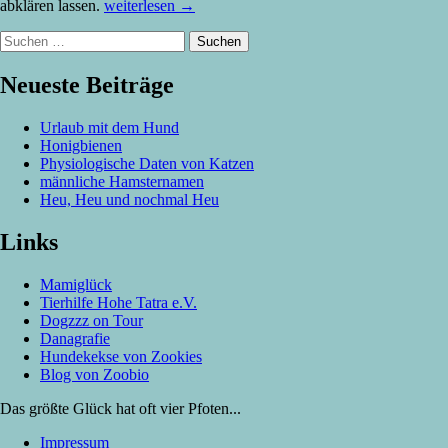
„Homöopathie
abklären lassen.
weiterlesen
→
bei
Suchen
Katzen“
nach:
Neueste Beiträge
Urlaub mit dem Hund
Honigbienen
Physiologische Daten von Katzen
männliche Hamsternamen
Heu, Heu und nochmal Heu
Links
Mamiglück
Tierhilfe Hohe Tatra e.V.
Dogzzz on Tour
Danagrafie
Hundekekse von Zookies
Blog von Zoobio
Das größte Glück hat oft vier Pfoten...
Impressum