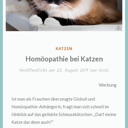
VERÖFFENTLICHT
KATZEN
IN
Homöopathie bei Katzen
Veröffentlicht am
22. August 2019
von
Nicki
Werbung
Ist man als Frauchen überzeugte Globuli und
Homöopathie-Anhängerin, fragt man sich schnell im
Hinblick auf das geliebte Schmusekätzchen: „Darf meine
Katze das denn auch?“