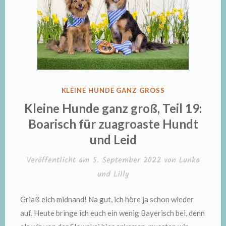
VERÖFFENTLICHT
KLEINE HUNDE GANZ GROSS
IN
Kleine Hunde ganz groß, Teil 19:
Boarisch für zuagroaste Hundt
und Leid
Veröffentlicht am
5. September 2022
von
Lunka
und Lilly
Griaß eich midnand! Na gut, ich höre ja schon wieder
auf. Heute bringe ich euch ein wenig Bayerisch bei, denn