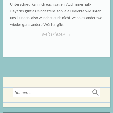
Unterschied, kann ich euch sagen. Auch innerhalb
Bayerns gibt es mindestens so viele Dialekte wie unter
uns Hunden, also wundert euch nicht, wenn es anderswo
wieder ganz andere Wörter gibt.
„Teil
weiterlesen
→
19:
Boarisch
für
zuagroaste
Hundt
und
Leid“
Suchen
nach: