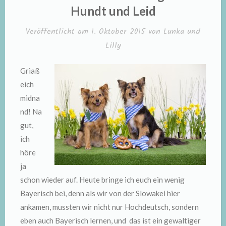
zuagroaste
Hundt und Leid
Hundt
Veröffentlicht am
1. Oktober 2015
von
Lunka und
und
Lilly
Leid“
Griaß
eich
midna
nd! Na
gut,
ich
höre
ja
schon wieder auf. Heute bringe ich euch ein wenig
Bayerisch bei, denn als wir von der Slowakei hier
ankamen, mussten wir nicht nur Hochdeutsch, sondern
eben auch Bayerisch lernen, und das ist ein gewaltiger