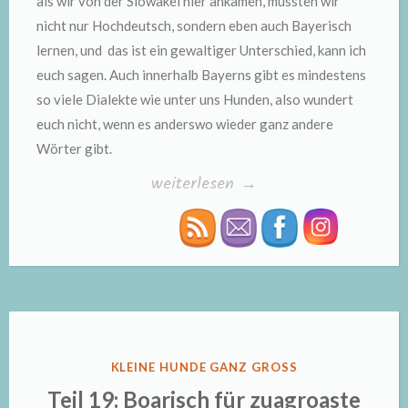
als wir von der Slowakei hier ankamen, mussten wir
nicht nur Hochdeutsch, sondern eben auch Bayerisch
lernen, und das ist ein gewaltiger Unterschied, kann ich
euch sagen. Auch innerhalb Bayerns gibt es mindestens
so viele Dialekte wie unter uns Hunden, also wundert
euch nicht, wenn es anderswo wieder ganz andere
Wörter gibt.
„Kleine
weiterlesen
→
Hunde
ganz
groß,
Teil
19:
Boarisch
VERÖFFENTLICHT
KLEINE HUNDE GANZ GROSS
für
IN
Teil 19: Boarisch für zuagroaste