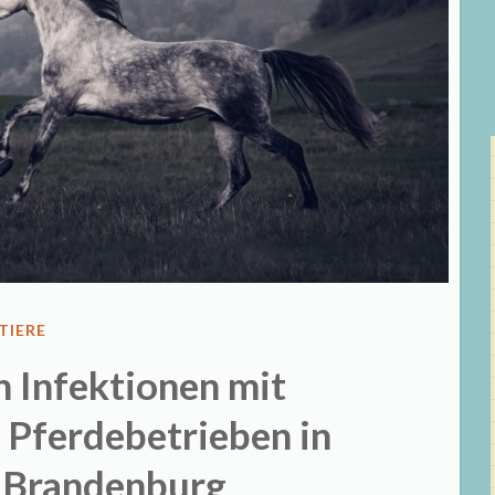
VERÖFFENTLICHT
TIERE
IN
n Infektionen mit
 Pferdebetrieben in
d Brandenburg