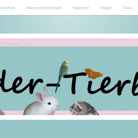
ninchen
Meerschweinchen
Hamster
Vögel
Tiere