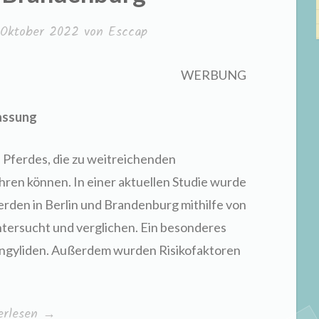
 Oktober 2022
von
Esccap
WERBUNG
assung
s Pferdes, die zu weitreichenden
hren können. In einer aktuellen Studie wurde
rden in Berlin und Brandenburg mithilfe von
ersucht und verglichen. Ein besonderes
ngyliden. Außerdem wurden Risikofaktoren
figkeit
erlesen
→