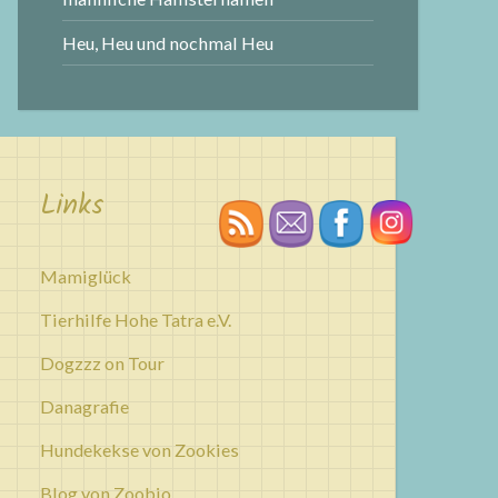
Heu, Heu und nochmal Heu
Links
Mamiglück
Tierhilfe Hohe Tatra e.V.
Dogzzz on Tour
Danagrafie
Hundekekse von Zookies
Blog von Zoobio