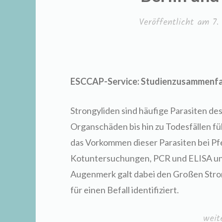
Veröffentlicht am
7.
ESCCAP-Service: Studienzusammenf
Strongyliden sind häufige Parasiten de
Organschäden bis hin zu Todesfällen fü
das Vorkommen dieser Parasiten bei Pfe
Kotuntersuchungen, PCR und ELISA unt
Augenmerk galt dabei den Großen Stro
für einen Befall identifiziert.
„Häu
weit