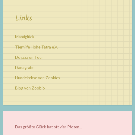
Links
Mamiglück
Tierhilfe Hohe Tatra e.V.
Dogzzz on Tour
Danagrafie
Hundekekse von Zookies
Blog von Zoobio
Das größte Glück hat oft vier Pfoten...