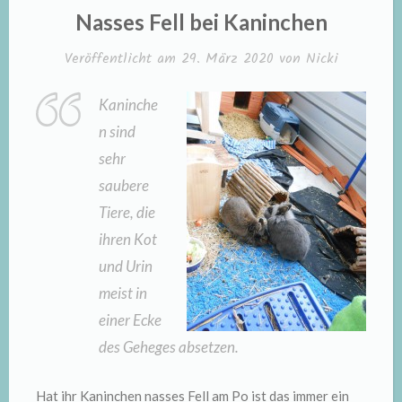
IN
Nasses Fell bei Kaninchen
Veröffentlicht am
29. März 2020
von
Nicki
Kaninche
n sind
sehr
saubere
Tiere, die
ihren Kot
und Urin
meist in
einer Ecke
des Geheges absetzen.
Hat ihr Kaninchen nasses Fell am Po ist das immer ein