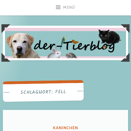
Zum
MENÜ
Inhalt
springen
FELL
SCHLAGWORT:
VERÖFFENTLICHT
KANINCHEN