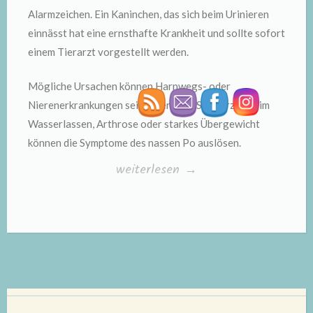
Alarmzeichen. Ein Kaninchen, das sich beim Urinieren
einnässt hat eine ernsthafte Krankheit und sollte sofort
einem Tierarzt vorgestellt werden.
Mögliche Ursachen können Harnwegs- oder
Nierenerkrankungen sein. Aber auch Schmerzen beim
Wasserlassen, Arthrose oder starkes Übergewicht
können die Symptome des nassen Po auslösen.
„Nasses
weiterlesen
→
Fell
bei
Kaninchen“