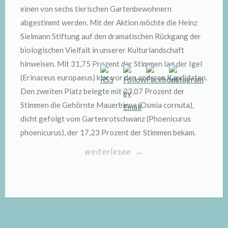
einen von sechs tierischen Gartenbewohnern
abgestimmt werden. Mit der Aktion möchte die Heinz
Sielmann Stiftung auf den dramatischen Rückgang der
biologischen Vielfalt in unserer Kulturlandschaft
hinweisen. Mit 31,75 Prozent der Stimmen lag der Igel
(Erinaceus europaeus) klar vor den anderen Kandidaten.
Den zweiten Platz belegte mit 23,07 Prozent der
Stimmen die Gehörnte Mauerbiene (Osmia cornuta),
dicht gefolgt vom Gartenrotschwanz (Phoenicurus
phoenicurus), der 17,23 Prozent der Stimmen bekam.
„Igel
weiterlesen
→
ist
Gartentier
des
Jahres