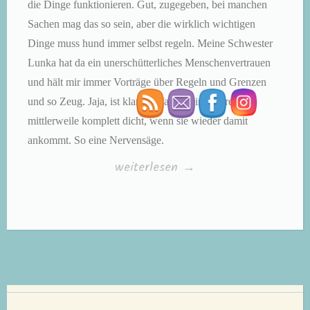
die Dinge funktionieren. Gut, zugegeben, bei manchen
Sachen mag das so sein, aber die wirklich wichtigen
Dinge muss hund immer selbst regeln. Meine Schwester
Lunka hat da ein unerschütterliches Menschenvertrauen
und hält mir immer Vorträge über Regeln und Grenzen
und so Zeug. Jaja, ist klar. Ich falte meine Ohren
mittlerweile komplett dicht, wenn sie wieder damit
ankommt. So eine Nervensäge.
„Kleine
weiterlesen
→
Hunde
ganz
groß,
Teil
26:
Grenzgänger“