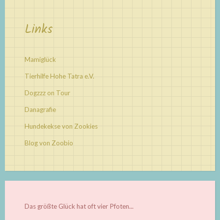
Links
Mamiglück
Tierhilfe Hohe Tatra e.V.
Dogzzz on Tour
Danagrafie
Hundekekse von Zookies
Blog von Zoobio
Das größte Glück hat oft vier Pfoten...