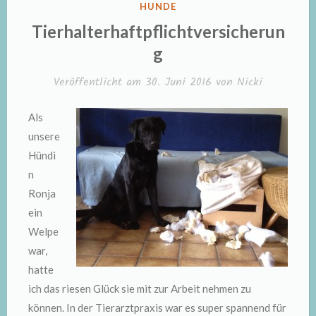
VERÖFFENTLICHT
HUNDE
IN
Tierhalterhaftpflichtversicherun
g
Veröffentlicht am
30. Juni 2016
von
Nicki
Als
unsere
Hündi
n
Ronja
ein
Welpe
war,
hatte
ich das riesen Glück sie mit zur Arbeit nehmen zu
können. In der Tierarztpraxis war es super spannend für