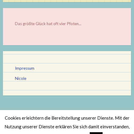
Das größte Glück hat oft vier Pfoten...
Impressum
Nicole
Cookies erleichtern die Bereitstellung unserer Dienste. Mit der
Stolz bereitgestellt von WordPress
|
Theme: Scratchpad von
Nutzung unserer Dienste erklären Sie sich damit einverstanden,
Automattic
.