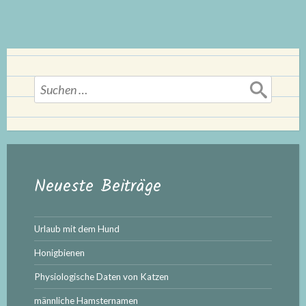
wir
noch?“
Suchen
nach:
Neueste Beiträge
Urlaub mit dem Hund
Honigbienen
Physiologische Daten von Katzen
männliche Hamsternamen