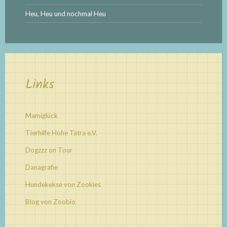
Heu, Heu und nochmal Heu
Links
Mamiglück
Tierhilfe Hohe Tatra e.V.
Dogzzz on Tour
Danagrafie
Hundekekse von Zookies
Blog von Zoobio