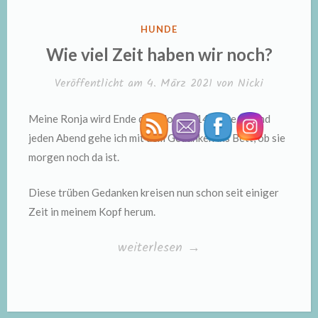
VERÖFFENTLICHT
HUNDE
IN
Wie viel Zeit haben wir noch?
Veröffentlicht am
4. März 2021
von
Nicki
Meine Ronja wird Ende des Monats 14 Jahre alt und
jeden Abend gehe ich mit dem Gedanken ins Bett, ob sie
morgen noch da ist.
Diese trüben Gedanken kreisen nun schon seit einiger
Zeit in meinem Kopf herum.
„Wie
weiterlesen
→
viel
Zeit
haben