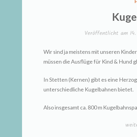
I
Kuge
Veröffentlicht am
14
Wir sind ja meistens mit unseren Kin
müssen die Ausflüge für Kind & Hund g
In Stetten (Kernen) gibt es eine Herzog
unterschiedliche Kugelbahnen bietet.
Also insgesamt ca. 800 m Kugelbahnsp
„Kug
weit