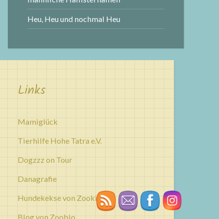
Heu, Heu und nochmal Heu
Links
Mamiglück
Tierhilfe Hohe Tatra e.V.
Dogzzz on Tour
Danagrafie
Hundekekse von Zookies
Blog von Zoobio