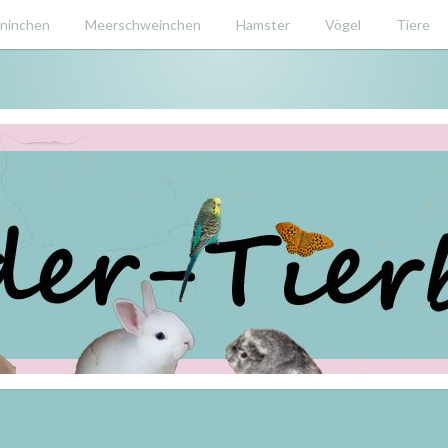
ninchen
Meerschweinchen
Hamster
Vögel
Tiere