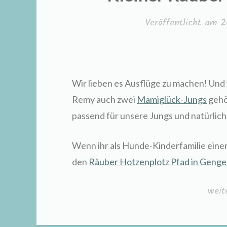
Veröffentlicht am
2
Wir lieben es Ausflüge zu machen! Und 
Remy auch zwei
Mamiglück-Jungs
gehö
passend für unsere Jungs und natürlich
Wenn ihr als Hunde-Kinderfamilie eine
den
Räuber Hotzenplotz Pfad in Geng
„Kle
weit
Räub
Hotz