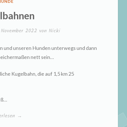
VERÖFFENTLICHT
HUNDE
N
lbahnen
. November 2022
von
Nicki
dern und unseren Hunden unterwegs und dann
leichermaßen nett sein…
liche Kugelbahn, die auf 1,5 km 25
aß…
elbahnen“
erlesen
→