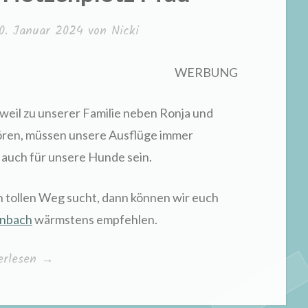
0. Januar 2024
von
Nicki
WERBUNG
weil zu unserer Familie neben Ronja und
ren, müssen unsere Ausflüge immer
 auch für unsere Hunde sein.
n tollen Weg sucht, dann können wir euch
enbach
wärmstens empfehlen.
iner
erlesen
→
er
enplotz