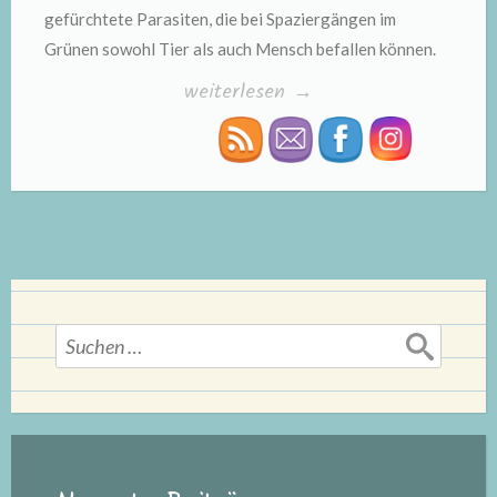
gefürchtete Parasiten, die bei Spaziergängen im
Grünen sowohl Tier als auch Mensch befallen können.
„Zu
weiterlesen
→
welcher
Jahreszeit
gibt
es
die
meisten
Zecken?“
Suchen
nach: