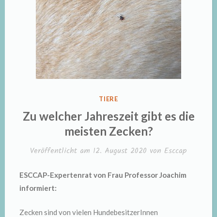
VERÖFFENTLICHT
TIERE
IN
Zu welcher Jahreszeit gibt es die
meisten Zecken?
Veröffentlicht am
12. August 2020
von
Esccap
ESCCAP-Expertenrat von Frau Professor Joachim
informiert:
Zecken sind von vielen HundebesitzerInnen