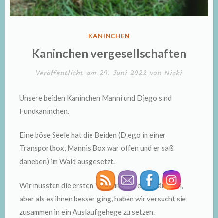
VERÖFFENTLICHT
KANINCHEN
IN
Kaninchen vergesellschaften
Veröffentlicht am
29. Juni 2022
von
Nicki
Unsere beiden Kaninchen Manni und Djego sind
Fundkaninchen.
Eine böse Seele hat die Beiden (Djego in einer
Transportbox, Mannis Box war offen und er saß
daneben) im Wald ausgesetzt.
Wir mussten die ersten Tage um ihr Leben kämpfen,
aber als es ihnen besser ging, haben wir versucht sie
zusammen in ein Auslaufgehege zu setzen.