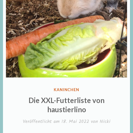
VERÖFFENTLICHT
KANINCHEN
IN
Die XXL-Futterliste von
haustierlino
Veröffentlicht am
18. Mai 2022
von
Nicki