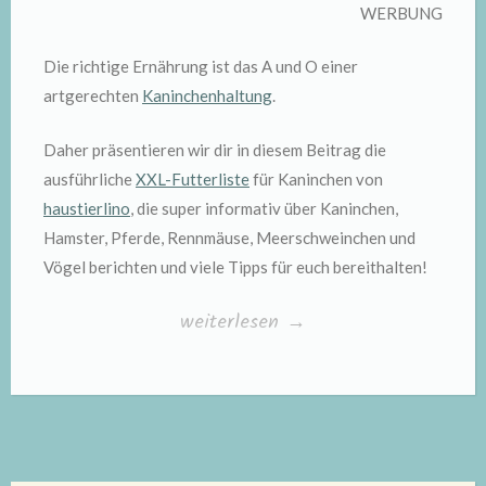
WERBUNG
Die richtige Ernährung ist das A und O einer
artgerechten
Kaninchenhaltung
.
Daher präsentieren wir dir in diesem Beitrag die
ausführliche
XXL-Futterliste
für Kaninchen von
haustierlino
, die super informativ über Kaninchen,
Hamster, Pferde, Rennmäuse, Meerschweinchen und
Vögel berichten und viele Tipps für euch bereithalten!
„Die
weiterlesen
→
XXL-
Futterliste
von
haustierlino“