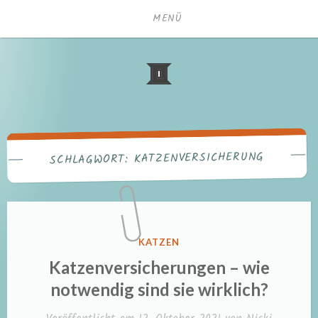
Zum
MENÜ
Inhalt
springen
KATZENVERSICHERUNG
SCHLAGWORT:
VERÖFFENTLICHT
KATZEN
IN
Katzenversicherungen – wie
notwendig sind sie wirklich?