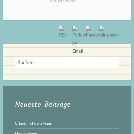
„Katzenversicherungen
weiterlesen
→
–
wie
notwendig
sind
sie
wirklich?“
Suchen
nach:
Neueste Beiträge
Urlaub mit dem Hund
Honigbienen