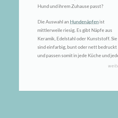
Hund und ihrem Zuhause passt?
Die Auswahl an
Hundenäpfen
ist
mittlerweile riesig. Es gibt Näpfe aus
Keramik, Edelstahl oder Kunststoff. Sie
sind einfarbig, bunt oder nett bedruckt
und passen somit in jede Küche und je
„Hun
weit