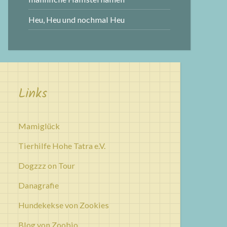
Heu, Heu und nochmal Heu
Links
Mamiglück
Tierhilfe Hohe Tatra e.V.
Dogzzz on Tour
Danagrafie
Hundekekse von Zookies
Blog von Zoobio