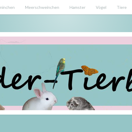
ninchen
Meerschweinchen
Hamster
Vögel
Tiere