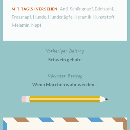
Anti-Schlingnapf
,
Edelstahl
,
MIT TAG(S) VERSEHEN:
Fressnapf
,
Hunde
,
Hundenäpfe
,
Keramik
,
Kunststoff
,
Melamin
,
Napf
Vorheriger Beitrag
Beitragsnavigation
Schwein gehabt
Nächster Beitrag
Wenn Märchen wahr werden…