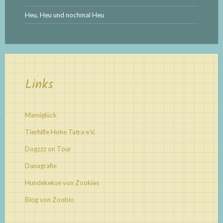
Heu, Heu und nochmal Heu
Links
Mamiglück
Tierhilfe Hohe Tatra e.V.
Dogzzz on Tour
Danagrafie
Hundekekse von Zookies
Blog von Zoobio