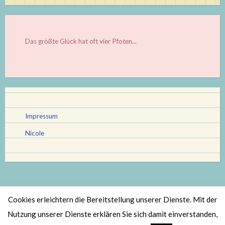
Das größte Glück hat oft vier Pfoten...
Impressum
Nicole
Cookies erleichtern die Bereitstellung unserer Dienste. Mit der
Stolz bereitgestellt von WordPress
|
Theme: Scratchpad von
Nutzung unserer Dienste erklären Sie sich damit einverstanden,
Automattic
.