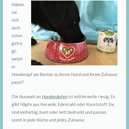
Haben
sie
sich
auch
schon
gefra
gt,
welch
er
Hundenapf am Besten zu ihrem Hund und ihrem Zuhause
passt?
Die Auswahl an
Hundenäpfen
ist mittlerweile riesig. Es
gibt Näpfe aus Keramik, Edelstahl oder Kunststoff. Sie
sind einfarbig, bunt oder nett bedruckt und passen
somit in jede Küche und jedes Zuhause.