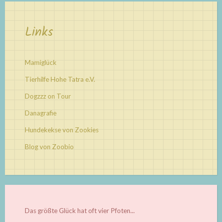
Links
Mamiglück
Tierhilfe Hohe Tatra e.V.
Dogzzz on Tour
Danagrafie
Hundekekse von Zookies
Blog von Zoobio
Das größte Glück hat oft vier Pfoten...