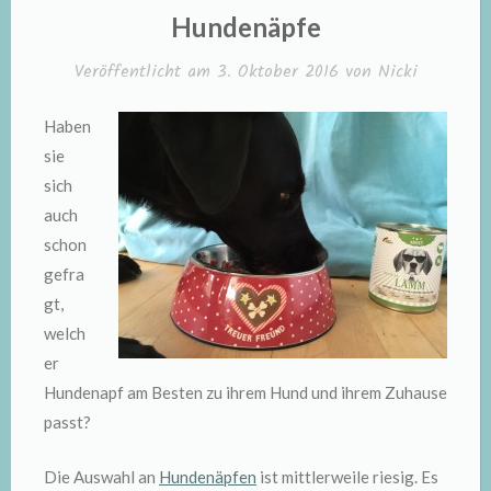
IN
Hundenäpfe
Veröffentlicht am
3. Oktober 2016
von
Nicki
Haben
sie
sich
auch
schon
gefra
gt,
welch
er
Hundenapf am Besten zu ihrem Hund und ihrem Zuhause
passt?
Die Auswahl an
Hundenäpfen
ist mittlerweile riesig. Es