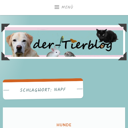
Zum
MENÜ
Inhalt
springen
NAPF
SCHLAGWORT:
VERÖFFENTLICHT
HUNDE