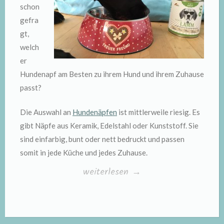
schon
gefra
gt,
welch
er
Hundenapf am Besten zu ihrem Hund und ihrem Zuhause
passt?
Die Auswahl an
Hundenäpfen
ist mittlerweile riesig. Es
gibt Näpfe aus Keramik, Edelstahl oder Kunststoff. Sie
sind einfarbig, bunt oder nett bedruckt und passen
somit in jede Küche und jedes Zuhause.
„Hundenäpfe“
weiterlesen
→