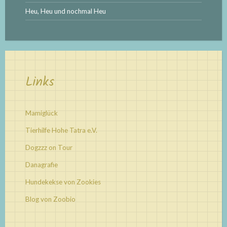
Heu, Heu und nochmal Heu
Links
Mamiglück
Tierhilfe Hohe Tatra e.V.
Dogzzz on Tour
Danagrafie
Hundekekse von Zookies
Blog von Zoobio