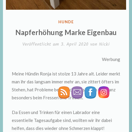
VERÖFFENTLICHT
HUNDE
IN
Napferhöhung Marke Eigenbau
Veröffentlicht am
3. April 2020
von
Nicki
Werbung
Meine Hündin Ronja ist stolze 13 Jahre alt. Leider merkt
man ihr das langsam immer mehr an, sie zittert öfters im
Stehen, hat Probleme beim Rückwärtslaufen und ganz
besonders beim Fressen und Trinken.
Da Essen und Trinken für einen Labrador eine
essentielle Tagesaufgabe sind, wollten wir ihr dabei
helfen, dass dies wieder ohne Schmerzen klappt!