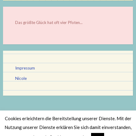
Das größte Glück hat oft vier Pfoten...
Impressum
Nicole
Cookies erleichtern die Bereitstellung unserer Dienste. Mit der
Stolz bereitgestellt von WordPress
|
Theme: Scratchpad von
Nutzung unserer Dienste erklären Sie sich damit einverstanden,
Automattic
.