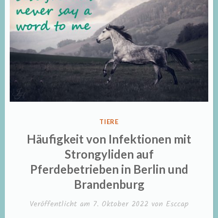
VERÖFFENTLICHT
TIERE
IN
Häufigkeit von Infektionen mit
Strongyliden auf
Pferdebetrieben in Berlin und
Brandenburg
Veröffentlicht am
7. Oktober 2022
von
Esccap