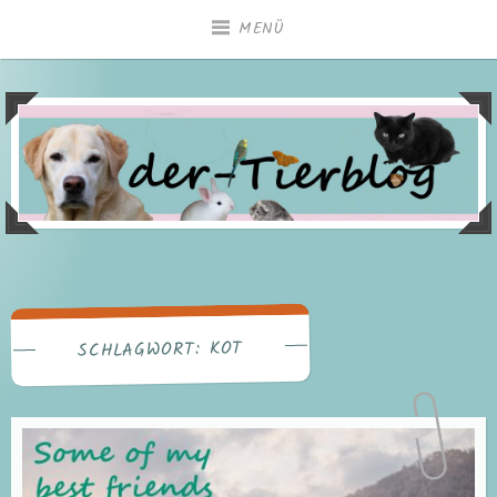
Zum
MENÜ
Inhalt
springen
KOT
SCHLAGWORT: