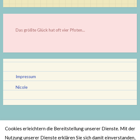
Das größte Glück hat oft vier Pfoten...
Impressum
Nicole
Cookies erleichtern die Bereitstellung unserer Dienste. Mit der
Stolz bereitgestellt von WordPress
|
Theme: Scratchpad von
Nutzung unserer Dienste erklären Sie sich damit einverstanden,