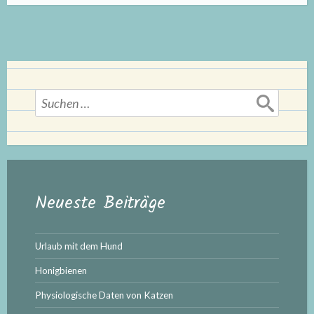
Infektionen
mit
Strongyliden
auf
Pferdebetrieben
Suchen
in
nach:
Berlin
und
Brandenburg“
Neueste Beiträge
Urlaub mit dem Hund
Honigbienen
Physiologische Daten von Katzen