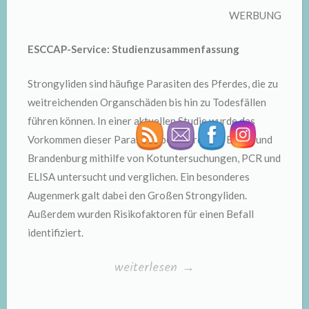
WERBUNG
ESCCAP-Service: Studienzusammenfassung
Strongyliden sind häufige Parasiten des Pferdes, die zu
weitreichenden Organschäden bis hin zu Todesfällen
führen können. In einer aktuellen Studie wurde das
Vorkommen dieser Parasiten bei Pferden in Berlin und
Brandenburg mithilfe von Kotuntersuchungen, PCR und
ELISA untersucht und verglichen. Ein besonderes
Augenmerk galt dabei den Großen Strongyliden.
Außerdem wurden Risikofaktoren für einen Befall
identifiziert.
„Häufigkeit
weiterlesen
→
von