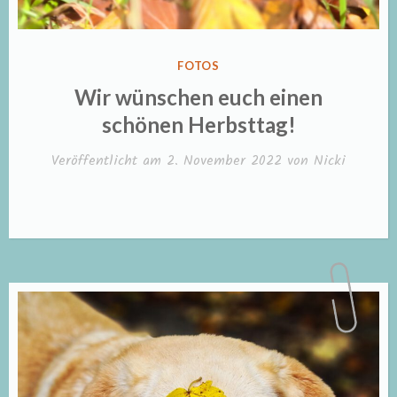
VERÖFFENTLICHT
FOTOS
IN
Wir wünschen euch einen
schönen Herbsttag!
Veröffentlicht am
2. November 2022
von
Nicki