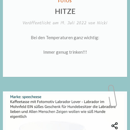
VERÖFFENTLICHT
FOTOS
IN
HITZE
Veröffentlicht am
19. Juli 2022
von
Nicki
Bei den Temperaturen ganz wichtig:
Immer genug trinken!!!