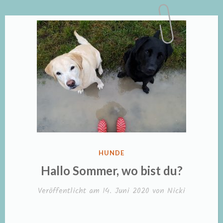
VERÖFFENTLICHT
HUNDE
IN
Hallo Sommer, wo bist du?
Veröffentlicht am
14. Juni 2020
von
Nicki