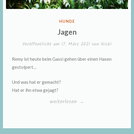
VERÖFFENTLICHT
HUNDE
IN
Jagen
Veröffentlicht am
17. März 2021
von
Nicki
Remy ist heute beim Gassi gehen über einen Hasen
gestolpert…
Und was hat er gemacht?
Hat er ihn etwa gejagt?
„Jagen“
weiterlesen
→