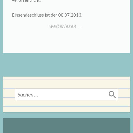
veröffentlicht.
Einsendeschluss ist der 08.07.2013.
„3
weiterlesen
→
Kodak
FotobücherSofort
zu
verlosen!“
Suchen
nach: