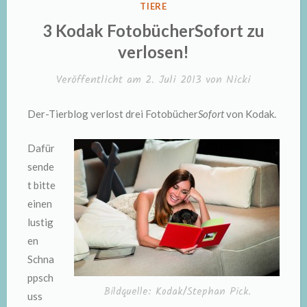
VERÖFFENTLICHT
TIERE
IN
3 Kodak FotobücherSofort zu
verlosen!
Veröffentlicht am
2. Juli 2013
von
Nicki
Der-Tierblog verlost drei Fotobücher
Sofort
von Kodak.
Dafür
sende
t bitte
einen
lustig
en
Schna
ppsch
Bildquelle: Kodak/Stephan Pick.
uss