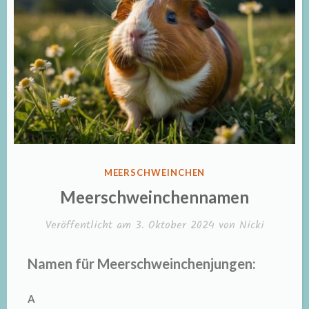
VERÖFFENTLICHT
MEERSCHWEINCHEN
IN
Meerschweinchennamen
Veröffentlicht am
3. Oktober 2024
von
Nicki
Namen für Meerschweinchenjungen:
A