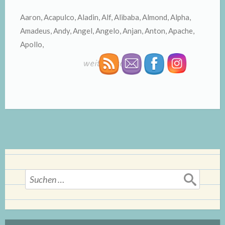
Aaron, Acapulco, Aladin, Alf, Alibaba, Almond, Alpha,
Amadeus, Andy, Angel, Angelo, Anjan, Anton, Apache,
Apollo,
„Meerschweinchennamen“
weiterlesen
→
Suchen
nach: