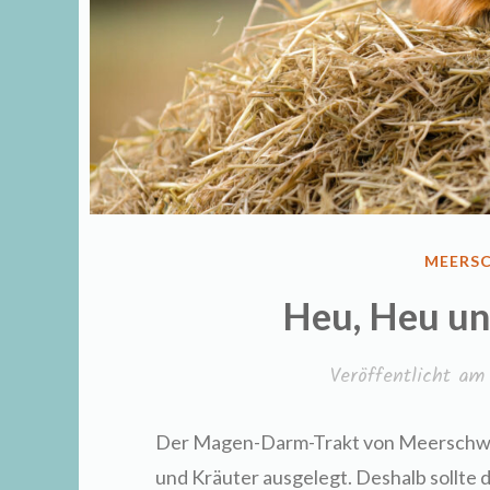
VERÖFF
MEERS
IN
Heu, Heu u
Veröffentlicht a
Der Magen-Darm-Trakt von Meerschwein
und Kräuter ausgelegt. Deshalb sollt