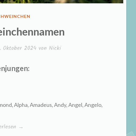
ENTLICHT
CHWEINCHEN
einchennamen
. Oktober 2024
von
Nicki
njungen:
Almond, Alpha, Amadeus, Andy, Angel, Angelo,
rschweinchennamen“
erlesen
→