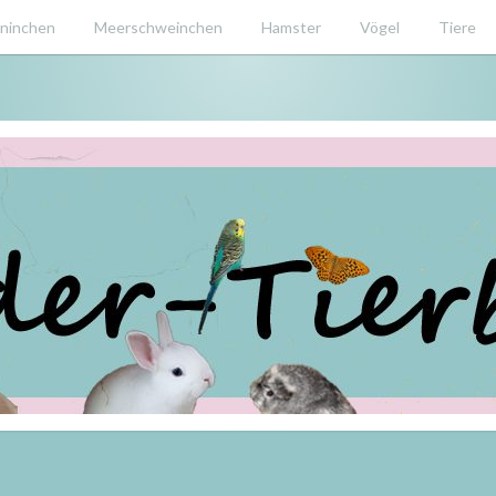
ninchen
Meerschweinchen
Hamster
Vögel
Tiere