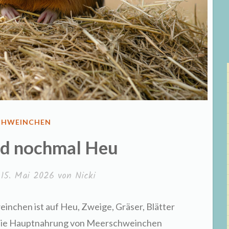
ENTLICHT
CHWEINCHEN
nd nochmal Heu
m
15. Mai 2026
von
Nicki
chen ist auf Heu, Zweige, Gräser, Blätter
e die Hauptnahrung von Meerschweinchen