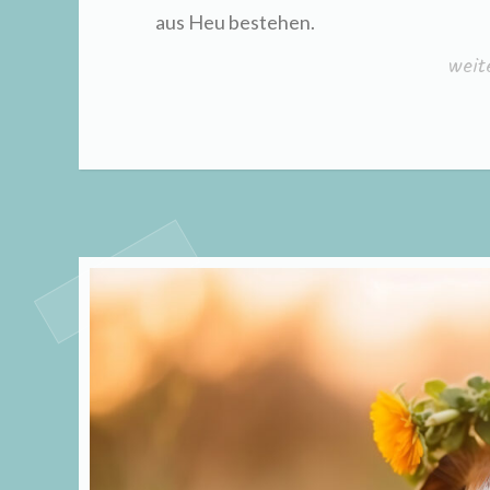
aus Heu bestehen.
„Heu
weit
Heu
und
noch
Heu