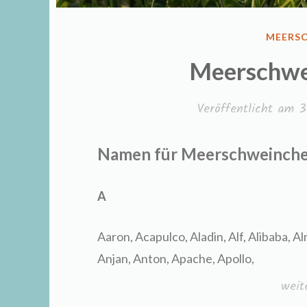
VERÖFF
MEERS
IN
Meerschw
Veröffentlicht am
3
Namen für Meerschweinche
A
Aaron, Acapulco, Aladin, Alf, Alibaba, 
Anjan, Anton, Apache, Apollo,
„Mee
weit