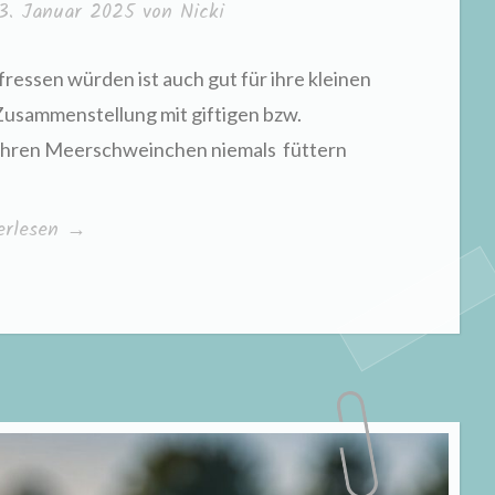
3. Januar 2025
von
Nicki
ressen würden ist auch gut für ihre kleinen
 Zusammenstellung mit giftigen bzw.
e ihren Meerschweinchen niemals füttern
ig!“
erlesen
→