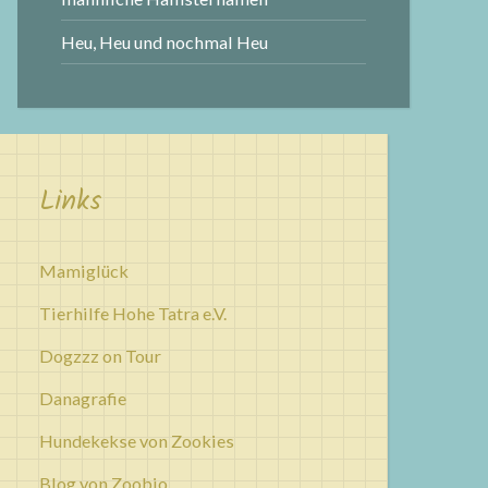
Heu, Heu und nochmal Heu
Links
Mamiglück
Tierhilfe Hohe Tatra e.V.
Dogzzz on Tour
Danagrafie
Hundekekse von Zookies
Blog von Zoobio