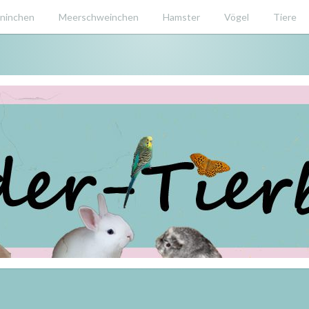
ninchen
Meerschweinchen
Hamster
Vögel
Tiere