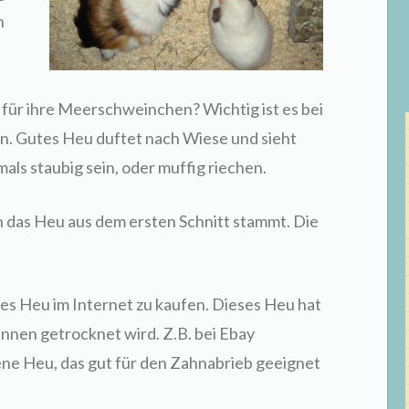
n
e für ihre Meerschweinchen? Wichtig ist es bei
en. Gutes Heu duftet nach Wiese und sieht
mals staubig sein, oder muffig riechen.
n das Heu aus dem ersten Schnitt stammt. Die
tes Heu im Internet zu kaufen. Dieses Heu hat
rinnen getrocknet wird. Z.B. bei Ebay
ne Heu, das gut für den Zahnabrieb geeignet