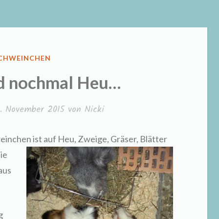
FENTLICHT
CHWEINCHEN
d nochmal Heu…
2. November 2015
von
Nicki
chen ist auf Heu, Zweige, Gräser, Blätter
ie
aus
g