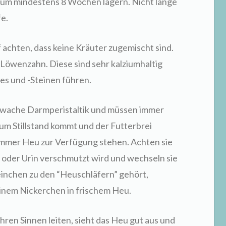
aum mindestens 8 Wochen lagern. Nicht lange
e.
 achten, dass keine Kräuter zugemischt sind.
d Löwenzahn. Diese sind sehr kalziumhaltig
es und -Steinen führen.
wache Darmperistaltik und müssen immer
zum Stillstand kommt und der Futterbrei
immer Heu zur Verfügung stehen. Achten sie
t oder Urin verschmutzt wird und wechseln sie
einchen zu den “Heuschläfern” gehört,
einem Nickerchen in frischem Heu.
hren Sinnen leiten, sieht das Heu gut aus und