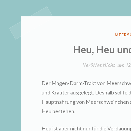
VERÖF
MEERS
IN
Heu, Heu un
Veröffentlicht am
1
Der Magen-Darm-Trakt von Meerschwein
und
Kräuter ausgelegt. Deshalb sollte d
Hauptnahrung von Meerschweinchen 
Heu bestehen.
Heu ist aber nicht nur für die Verdauun