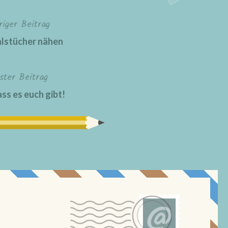
riger Beitrag
lstücher nähen
ster Beitrag
ss es euch gibt!