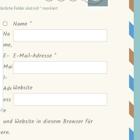
derliche Felder sind mit
*
markiert
Name
*
Na
me,
E-
E-Mail-Adresse
*
Mai
l-
Website
Adr
ess
e
und Website in diesem Browser für
ern.