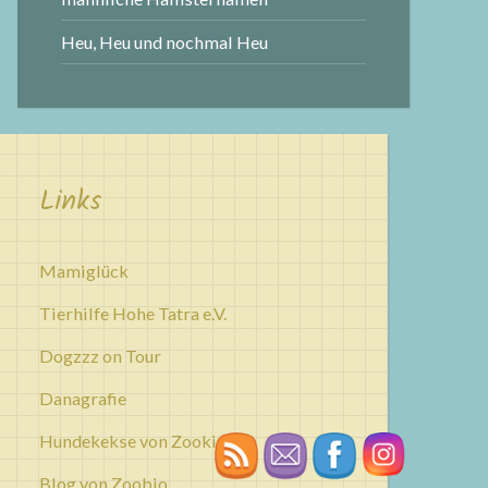
Heu, Heu und nochmal Heu
Links
Mamiglück
Tierhilfe Hohe Tatra e.V.
Dogzzz on Tour
Danagrafie
Hundekekse von Zookies
Blog von Zoobio