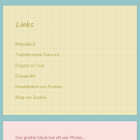
Links
Mamiglück
Tierhilfe Hohe Tatra e.V.
Dogzzz on Tour
Danagrafie
Hundekekse von Zookies
Blog von Zoobio
Das größte Glück hat oft vier Pfoten...