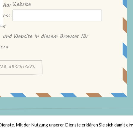
Website
Adr
ess
e
und Website in diesem Browser für
ern.
olz bereitgestellt von WordPress
|
Theme: Scratchpad von
Automatt
Dienste. Mit der Nutzung unserer Dienste erklären Sie sich damit ei