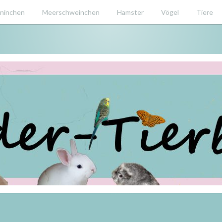
ninchen
Meerschweinchen
Hamster
Vögel
Tiere