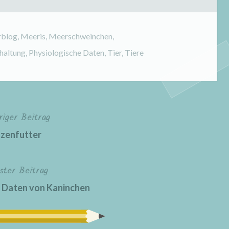
rblog
,
Meeris
,
Meerschweinchen
,
haltung
,
Physiologische Daten
,
Tier
,
Tiere
riger Beitrag
zenfutter
ster Beitrag
 Daten von Kaninchen