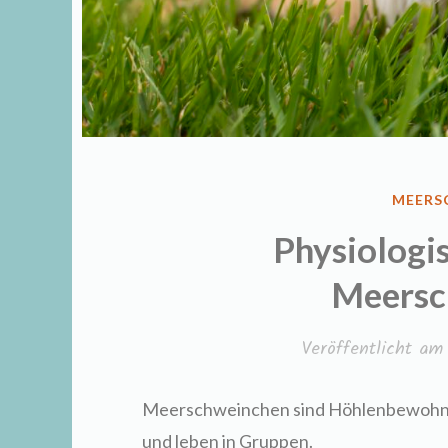
VERÖF
MEERS
IN
Physiologi
Meersc
Veröffentlicht a
Meerschweinchen sind Höhlenbewoh
und leben in Gruppen.