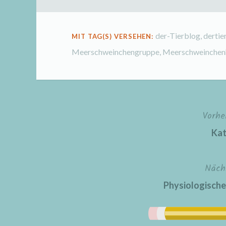
der-Tierblog
,
dertie
MIT TAG(S) VERSEHEN:
Meerschweinchengruppe
,
Meerschweinchen
Vorhe
Beitragsnavigation
Kat
Näch
Physiologische