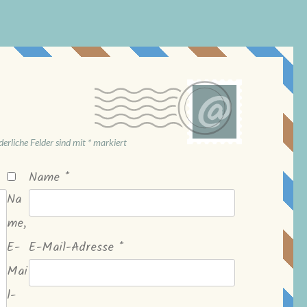
derliche Felder sind mit
*
markiert
Name
*
Na
me,
E-
E-Mail-Adresse
*
Mai
l-