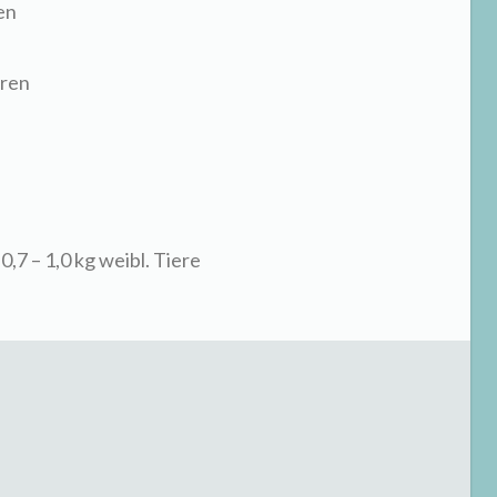
en
oren
0,7 – 1,0 kg weibl. Tiere