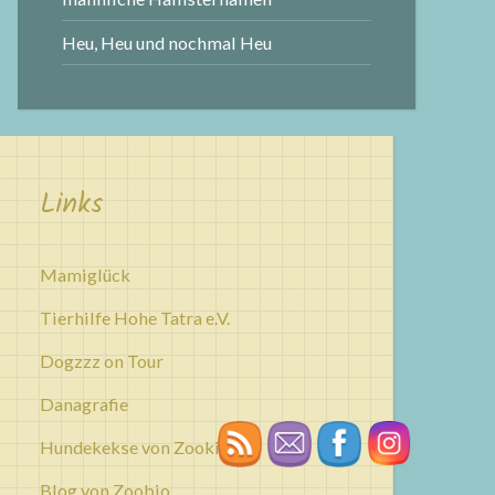
Heu, Heu und nochmal Heu
Links
Mamiglück
Tierhilfe Hohe Tatra e.V.
Dogzzz on Tour
Danagrafie
Hundekekse von Zookies
Blog von Zoobio