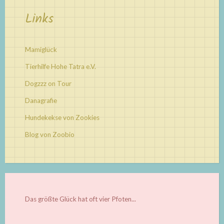
Links
Mamiglück
Tierhilfe Hohe Tatra e.V.
Dogzzz on Tour
Danagrafie
Hundekekse von Zookies
Blog von Zoobio
Das größte Glück hat oft vier Pfoten...