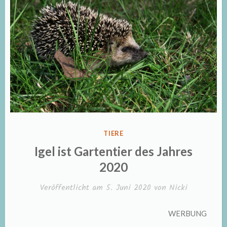
VERÖFFENTLICHT
TIERE
IN
Igel ist Gartentier des Jahres
2020
Veröffentlicht am
5. Juni 2020
von
Nicki
WERBUNG