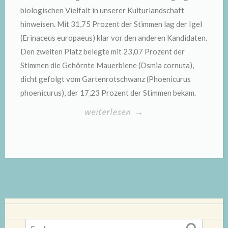
biologischen Vielfalt in unserer Kulturlandschaft
hinweisen. Mit 31,75 Prozent der Stimmen lag der Igel
(Erinaceus europaeus) klar vor den anderen Kandidaten.
Den zweiten Platz belegte mit 23,07 Prozent der
Stimmen die Gehörnte Mauerbiene (Osmia cornuta),
dicht gefolgt vom Gartenrotschwanz (Phoenicurus
phoenicurus), der 17,23 Prozent der Stimmen bekam.
„Igel
weiterlesen
→
ist
Gartentier
des
Jahres
2020“
Suchen