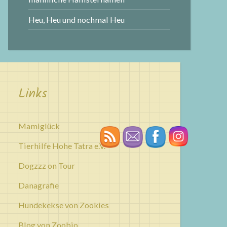
Heu, Heu und nochmal Heu
Links
Mamiglück
Tierhilfe Hohe Tatra e.V.
Dogzzz on Tour
Danagrafie
Hundekekse von Zookies
Blog von Zoobio