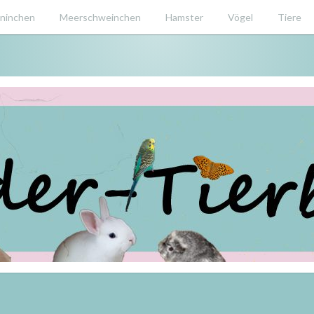
ninchen
Meerschweinchen
Hamster
Vögel
Tiere