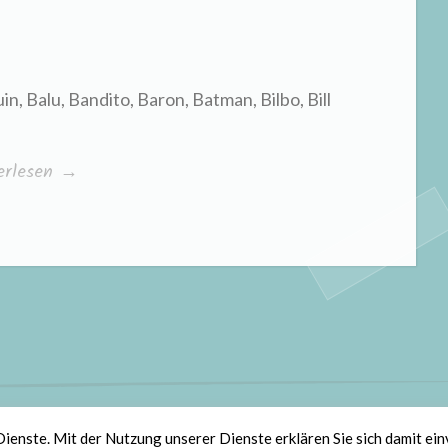
in, Balu, Bandito, Baron, Batman, Bilbo, Bill
nliche
erlesen
→
ennamen“
olz bereitgestellt von WordPress
|
Theme: Scratchpad von
Automatt
Dienste. Mit der Nutzung unserer Dienste erklären Sie sich damit ei