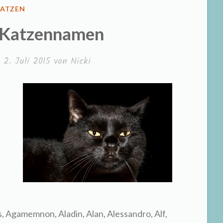
ERÖFFENTLICHT
ATZEN
N
 Katzennamen
m
2. Juli 2015
von
Nicki
 Agamemnon, Aladin, Alan, Alessandro, Alf,