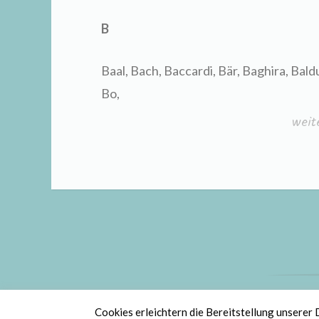
B
Baal, Bach, Baccardi, Bär, Baghira, Baldu
Bo,
„män
weit
Katz
St
Cookies erleichtern die Bereitstellung unserer 