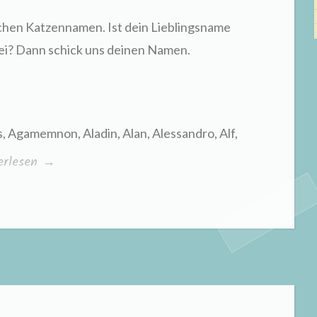
ichen Katzennamen. Ist dein Lieblingsname
ei? Dann schick uns deinen Namen.
 Agamemnon, Aladin, Alan, Alessandro, Alf,
nliche
erlesen
→
ennamen“