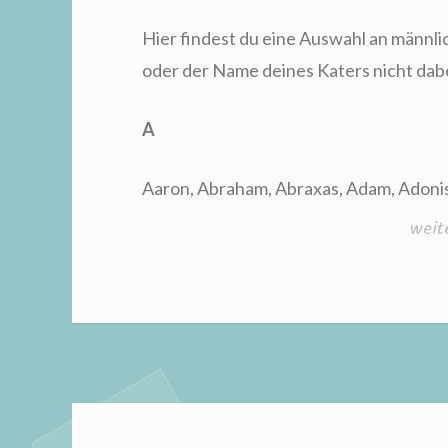
Hier findest du eine Auswahl an männl
oder der Name deines Katers nicht dab
A
Aaron, Abraham, Abraxas, Adam, Adonis,
„män
weit
Katz